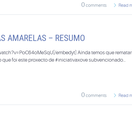
0
comments
Read 
AS AMARELAS – RESUMO
/watch?v=PoC64oMeSqU[/embedyt] Aínda temos que rematar
 que foi este proxecto de #iniciativaxove subvencionado…
0
comments
Read 