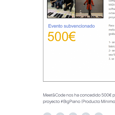
Meet&Code nos ha concedido 500€ para 
proyecto #BigPiano (Producto Mínim