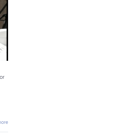
or
more