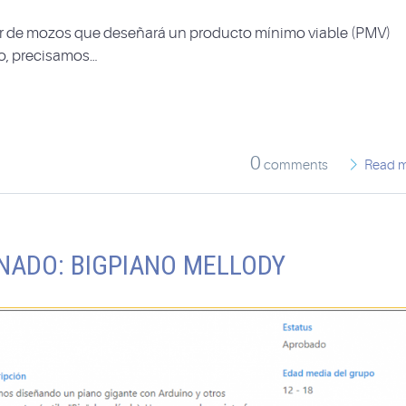
ar de mozos que deseñará un producto mínimo viable (PMV)
to, precisamos…
0
comments
Read 
NADO: BIGPIANO MELLODY