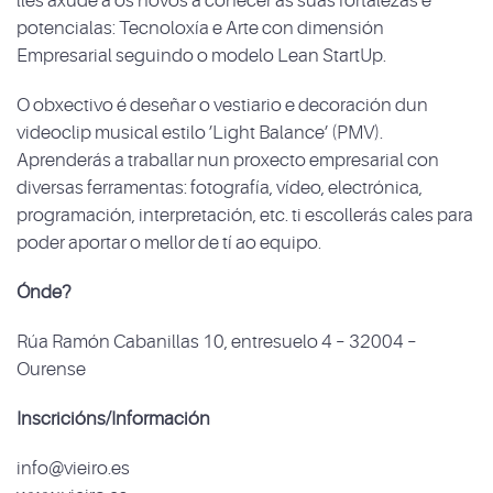
lles axude a os novos a coñecer as suas fortalezas e
potencialas: Tecnoloxía e Arte con dimensión
Empresarial seguindo o modelo Lean StartUp.
O obxectivo é deseñar o vestiario e decoración dun
videoclip musical estilo ’Light Balance’ (PMV).
Aprenderás a traballar nun proxecto empresarial con
diversas ferramentas: fotografía, vídeo, electrónica,
programación, interpretación, etc. ti escollerás cales para
poder aportar o mellor de tí ao equipo.
Ónde?
Rúa Ramón Cabanillas 10, entresuelo 4 – 32004 –
Ourense
Inscricións/Información
info@vieiro.es