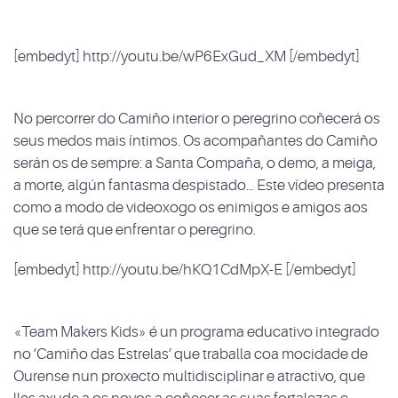
[embedyt] http://youtu.be/wP6ExGud_XM [/embedyt]
No percorrer do Camiño interior o peregrino coñecerá os
seus medos mais íntimos. Os acompañantes do Camiño
serán os de sempre: a Santa Compaña, o demo, a meiga,
a morte, algún fantasma despistado… Este vídeo presenta
como a modo de videoxogo os enimigos e amigos aos
que se terá que enfrentar o peregrino.
[embedyt] http://youtu.be/hKQ1CdMpX-E [/embedyt]
«Team Makers Kids» é un programa educativo integrado
no ’Camiño das Estrelas’ que traballa coa mocidade de
Ourense nun proxecto multidisciplinar e atractivo, que