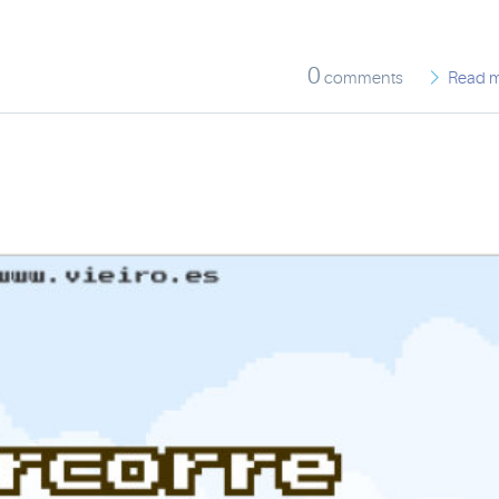
0
comments
Read 