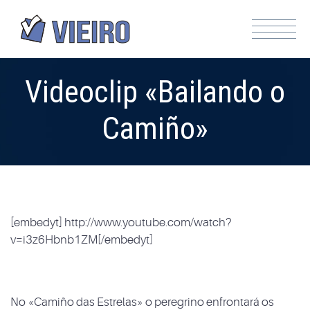
Videoclip «Bailando o
Camiño»
[embedyt] http://www.youtube.com/watch?
v=i3z6Hbnb1ZM[/embedyt]
No «Camiño das Estrelas» o peregrino enfrontará os