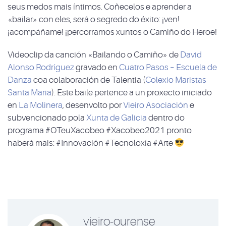
seus medos mais íntimos. Coñecelos e aprender a
«bailar» con eles, será o segredo do éxito: ¡ven!
¡acompáñame! ¡percorramos xuntos o Camiño do Heroe!
Videoclip da canción «Bailando o Camiño» de
David
Alonso Rodríguez
gravado en
Cuatro Pasos – Escuela de
Danza
coa colaboración de Talentia (
Colexio Maristas
Santa Maria
). Este baile pertence a un proxecto iniciado
en
La Molinera
, desenvolto por
Vieiro Asociación
e
subvencionado pola
Xunta de Galicia
dentro do
programa #OTeuXacobeo #Xacobeo2021 pronto
haberá mais: #Innovación #Tecnoloxía #Arte
vieiro-ourense