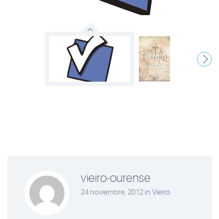
N
vieiro-ourense
24 noviembre, 2012
in
Vieiro