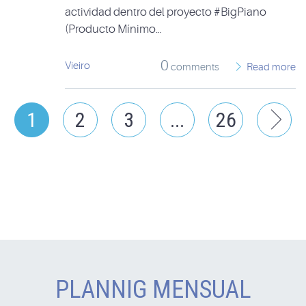
actividad dentro del proyecto #BigPiano
(Producto Mínimo…
0
Vieiro
comments
Read more
1
2
3
26
N
PLANNIG MENSUAL