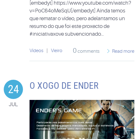
[embedyt] https://www.youtube.com/watch?
v=PoC64oMeSqU[/embedyt] Aínda temos
que rematar o vídeo, pero adelantamos un
resumo do que foi este proxecto de
#iniciativaxove subvencionado…
0
Vídeos
|
Vieiro
comments
Read more
O XOGO DE ENDER
24
JUL