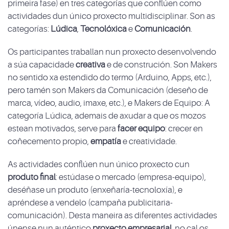
primeira fase) en tres categorías que conflúen como
actividades dun único proxecto multidisciplinar. Son as
categorías:
Lúdica
,
Tecnolóxica
e
Comunicación
.
Os participantes traballan nun proxecto desenvolvendo
a súa capacidade
creativa
e de construción. Son Makers
no sentido xa estendido do termo (Arduino, Apps, etc.),
pero tamén son Makers da Comunicación (deseño de
marca, vídeo, audio, imaxe, etc.), e Makers de Equipo: A
categoría Lúdica, ademais de axudar a que os mozos
estean motivados, serve para
facer equipo
: crecer en
coñecemento propio,
empatía
e creatividade.
As actividades conflúen nun único proxecto cun
produto final
: estúdase o mercado (empresa-equipo),
deséñase un produto (enxeñaría-tecnoloxía), e
apréndese a vendelo (campaña publicitaria-
comunicación). Desta maneira as diferentes actividades
únense nun auténtico
proxecto empresarial
, no cal os