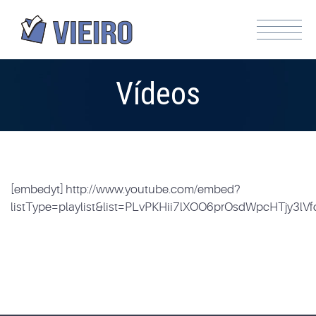
Vídeos
[embedyt] http://www.youtube.com/embed?
listType=playlist&list=PLvPKHii7lXOO6prOsdWpcHTjy3lV