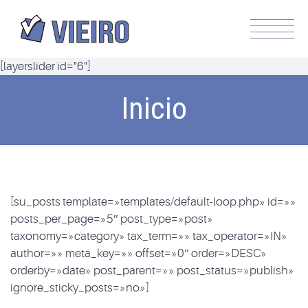
[layerslider id="6"]
Inicio
[su_posts template=»templates/default-loop.php» id=»»
posts_per_page=»5″ post_type=»post»
taxonomy=»category» tax_term=»» tax_operator=»IN»
author=»» meta_key=»» offset=»0″ order=»DESC»
orderby=»date» post_parent=»» post_status=»publish»
ignore_sticky_posts=»no»]